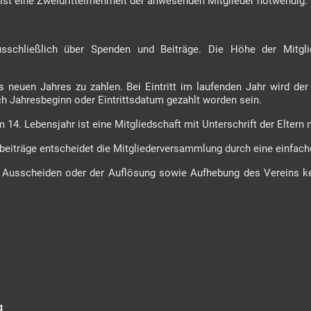
ist eine Zweidrittelmehrheit der anwesenden Mitglieder notwendig.
usschließlich über Spenden und Beiträge. Die Höhe der Mitgli
s neuen Jahres zu zahlen. Bei Eintritt im laufenden Jahr wird der 
h Jahresbeginn oder Eintrittsdatum gezahlt worden sein.
m 14. Lebensjahr ist eine Mitgliedschaft mit Unterschrift der Eltern
sbeiträge entscheidet die Mitgliederversammlung durch eine einfac
em Ausscheiden oder der Auflösung sowie Aufhebung des Vereins 
g