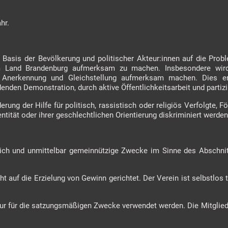
ahr.
te Basis der Bevölkerung und politischer Akteur:innen auf die Pr
Land Brandenburg aufmerksam zu machen. Insbesondere wird
 Anerkennung und Gleichstellung aufmerksam machen. Dies er
ndenden Demonstration, durch aktive Öffentlichkeitsarbeit und part
rung der Hilfe für politisch, rassistisch oder religiös Verfolgte, F
entität oder ihrer geschlechtlichen Orientierung diskriminiert werde
ßlich und unmittelbar gemeinnützige Zwecke im Sinne des Abschni
ht auf die Erzielung von Gewinn gerichtet. Der Verein ist selbstlos tä
 nur für die satzungsmäßigen Zwecke verwendet werden. Die Mitgli